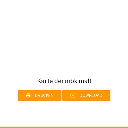
Karte der mbk mall
print
system_update_alt
DRUCKEN
DOWNLOAD