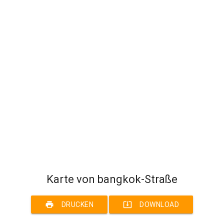
Karte von bangkok-Straße
print
system_update_alt
DRUCKEN
DOWNLOAD