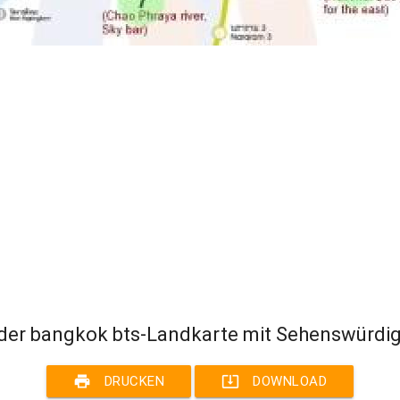
der bangkok bts-Landkarte mit Sehenswürdig
print
system_update_alt
DRUCKEN
DOWNLOAD